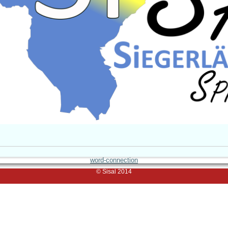
word-connection
© Sisal 2014