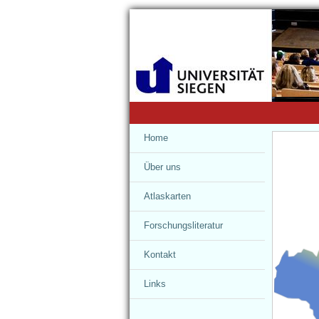
Home
Über uns
Das Projekt
Atlaskarten
Unser Team
Haus und Hof
Forschungsliteratur
Sponsoren
Natur
Kontakt
Regionales
Impressum
Links
Verschiedenes